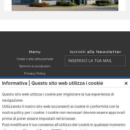
Menu
Iscriviti alla Newsletter
Inserisci
Visita il sito istituzionale
la
Termini e condizioni
tua
Privacy Policy
email
Cookie Policy
×
Informativa | Questo sito web utilizza i cookie
Shop
Questo sito web utilizza i cookie per migliorare la tua esperienza di
Capsule compatibili Nespresso®
navigazione.
Dichiaro di aver letto, compreso ed
Caffè in cialde ESE
Utilizzando il nostro sito web acconsenti ai cookie in conformità con la
accettato i termini di cui all’
informativa
Caffè Macinato
nostra policy per i cookie. I cookie non necessari devono essere approvati
sulla privacy
.
prima di poter essere impostati nel browser.
Caffè in grani
Puoi modificare il tuo consenso all'utilizzo dei cookie in qualsiasi momento
Bevande in bustina