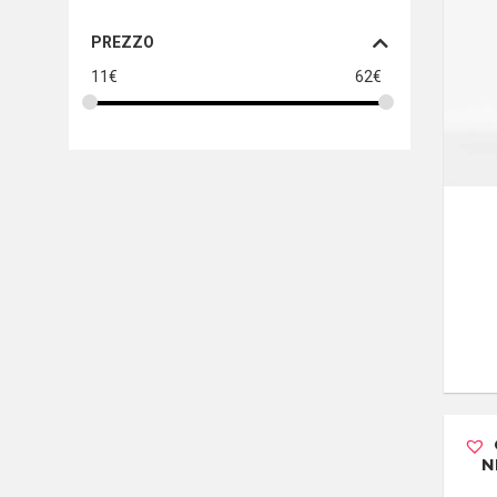
PREZZO
11
€
62
€
N