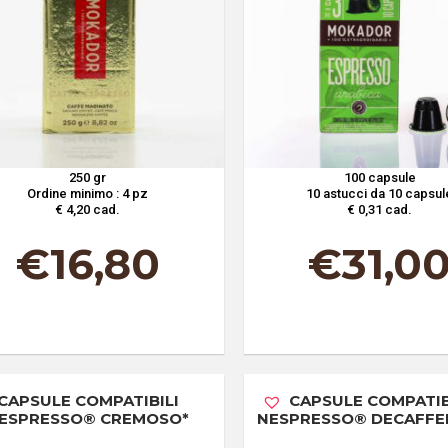
250 gr
100 capsule
Ordine minimo : 4 pz
10 astucci da 10 capsul
€ 4,20 cad.
€ 0,31 cad.
€
16,80
€
31,0
CAPSULE COMPATIBILI
CAPSULE COMPATIB
ESPRESSO® CREMOSO*
NESPRESSO® DECAFFE