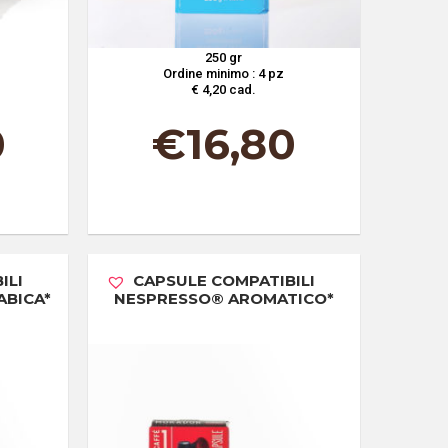
250 gr
Ordine minimo : 4 pz
€ 4,20 cad.
0
€
16,80
ILI
CAPSULE COMPATIBILI
ABICA*
NESPRESSO® AROMATICO*