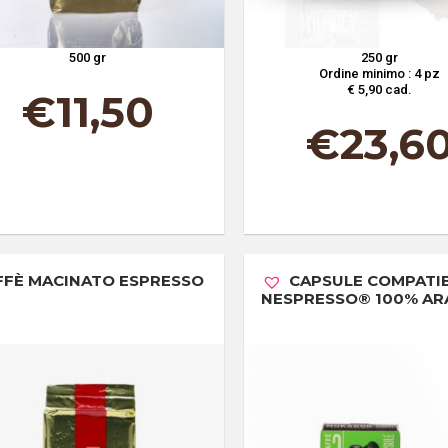
500 gr
250 gr
Ordine minimo : 4 pz
€ 5,90 cad.
€
11,50
€
23,6
FFÈ MACINATO ESPRESSO
CAPSULE COMPATIB
NESPRESSO® 100% AR