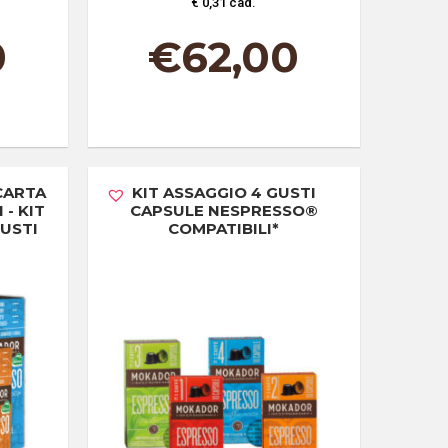
€ 0,31 cad.
0
€
62,00
 CARTA
KIT ASSAGGIO 4 GUSTI
- KIT
CAPSULE NESPRESSO®
GUSTI
COMPATIBILI*