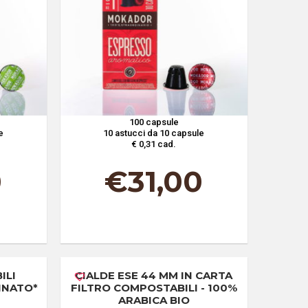
100 capsule
e
10 astucci da 10 capsule
€ 0,31 cad.
0
€
31,00
ILI
CIALDE ESE 44 MM IN CARTA
INATO*
FILTRO COMPOSTABILI - 100%
ARABICA BIO