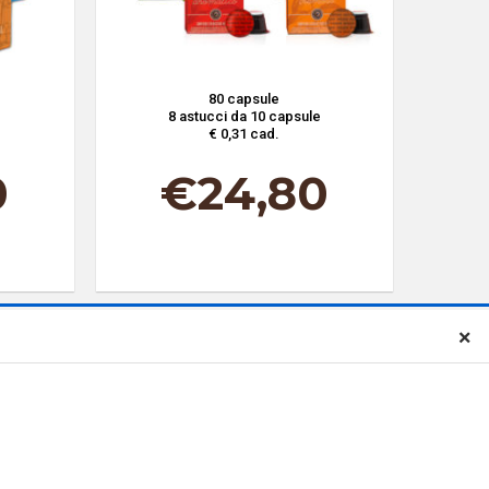
80 capsule
8 astucci da 10 capsule
€ 0,31 cad.
0
€
24,80
×
 Newsletter