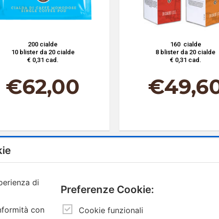
200 cialde
160 cialde
10 blister da 20 cialde
8 blister da 20 cialde
€ 0,31 cad.
€ 0,31 cad.
€
62,00
€
49,6
kie
perienza di
Preferenze Cookie:
Contatti
Iscriviti alla
onformità con
Cookie funzionali
Inserisci