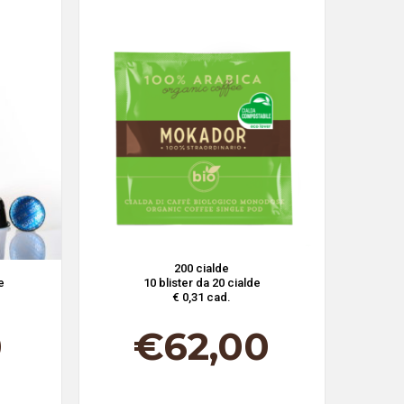
200 cialde
e
10 blister da 20 cialde
€ 0,31 cad.
0
€
62,00