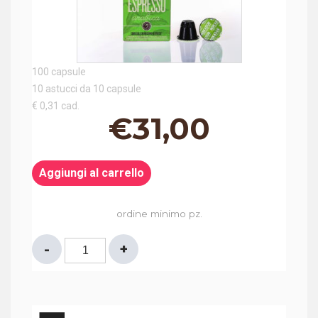
100 capsule
10 astucci da 10 capsule
€ 0,31 cad.
€
31,00
Aggiungi al carrello
ordine minimo pz.
CAPSULE
COMPATIBILI
NESPRESSO®
100%