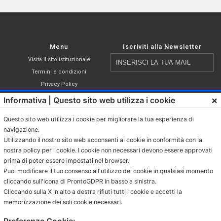
Menu
Iscriviti alla Newsletter
Inserisci
Visita il sito istituzionale
la
Termini e condizioni
tua
Privacy Policy
email
Cookie Policy
×
Informativa | Questo sito web utilizza i cookie
Shop
Questo sito web utilizza i cookie per migliorare la tua esperienza di
Capsule compatibili Nespresso®
navigazione.
Dichiaro di aver letto, compreso ed
Caffè in cialde ESE
Utilizzando il nostro sito web acconsenti ai cookie in conformità con la
accettato i termini di cui all’
informativa
Caffè Macinato
nostra policy per i cookie. I cookie non necessari devono essere approvati
sulla privacy
.
prima di poter essere impostati nel browser.
Caffè in grani
Puoi modificare il tuo consenso all'utilizzo dei cookie in qualsiasi momento
Bevande in bustina
cliccando sull'icona di ProntoGDPR in basso a sinistra.
Bevande in cialda ESE
Cliccando sulla X in alto a destra rifiuti tutti i cookie e accetti la
memorizzazione dei soli cookie necessari.
Contatti
Via Provinciale Granarolo, 139
Preferenze Cookie: