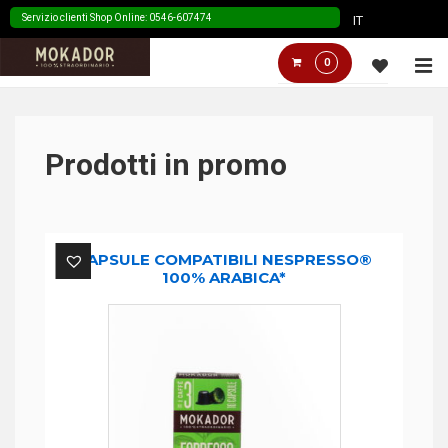
↓
Servizio clienti Shop Online: 0546-607474
IT
Skip
Menù
M
0
to
Principale
Main
Content
Prodotti in promo
CAPSULE COMPATIBILI NESPRESSO®
100% ARABICA*