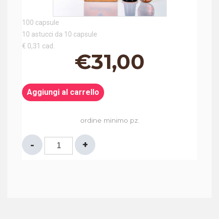
100 capsule
10 astucci da 10 capsule
€ 0,31 cad.
€
31,00
Aggiungi al carrello
ordine minimo pz.
CAPSULE
COMPATIBILI
NESPRESSO®
CREMOSO*
quantità