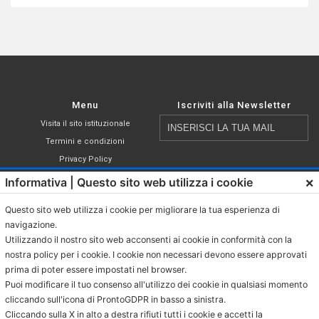
Menu
Iscriviti alla Newsletter
Inserisci
Visita il sito istituzionale
la
Termini e condizioni
tua
Privacy Policy
email
Cookie Policy
×
Informativa | Questo sito web utilizza i cookie
Shop
Questo sito web utilizza i cookie per migliorare la tua esperienza di
Capsule compatibili Nespresso®
navigazione.
Dichiaro di aver letto, compreso ed
Caffè in cialde ESE
Utilizzando il nostro sito web acconsenti ai cookie in conformità con la
accettato i termini di cui all’
informativa
Caffè Macinato
nostra policy per i cookie. I cookie non necessari devono essere approvati
sulla privacy
.
prima di poter essere impostati nel browser.
Caffè in grani
Puoi modificare il tuo consenso all'utilizzo dei cookie in qualsiasi momento
Bevande in bustina
cliccando sull'icona di ProntoGDPR in basso a sinistra.
Bevande in cialda ESE
Cliccando sulla X in alto a destra rifiuti tutti i cookie e accetti la