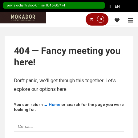
↓
Servizio clienti Shop Online: 0546-607474
IT
EN
Skip
Menù
M
0
to
Principale
Main
Content
404 — Fancy meeting you
here!
Don't panic, we'll get through this together. Let's
explore our options here.
You can return
← Home
or search for the page you were
looking for.
Search
for: