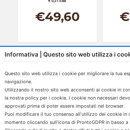
€ 0,31 cad.
€
49,60
€
Informativa | Questo sito web utilizza i coo
Questo sito web utilizza i cookie per migliorare la tua es
navigazione.
Menu
Shop
Utilizzando il nostro sito web acconsenti ai cookie in c
Visita il sito istituzionale
Capsule compatibili Nespres
la nostra policy per i cookie. I cookie non necessari dev
Termini e condizioni
Caffè in cialde ESE
approvati prima di poter essere impostati nel browser.
Privacy Policy
Caffè Macinato
Puoi modificare il tuo consenso all'utilizzo dei cookie in 
Cookie Policy
Caffè in grani
momento cliccando sull'icona di ProntoGDPR in basso a s
Bevande in bustina