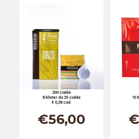
200 cialde
8 blister da 25 cialde
10 b
€ 0,28 cad.
€
56,00
€