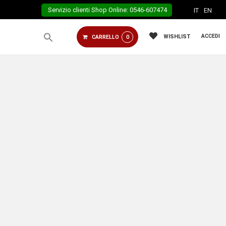
Servizio clienti Shop Online: 0546-607474
IT
EN
ACCEDI
WISHLIST
CARRELLO
0