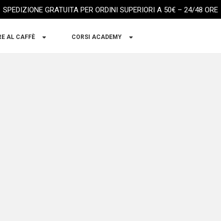
SPEDIZIONE GRATUITA PER ORDINI SUPERIORI A 50€ – 24/48 ORE
RE AL CAFFÈ
CORSI ACADEMY