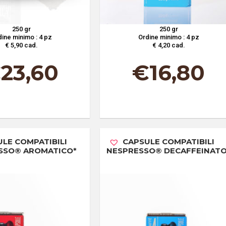
250 gr
250 gr
ine minimo : 4 pz
Ordine minimo : 4 pz
€ 5,90 cad.
€ 4,20 cad.
€
23,60
€
16,80
LE COMPATIBILI
CAPSULE COMPATIBILI
SSO® AROMATICO*
NESPRESSO® DECAFFEINATO