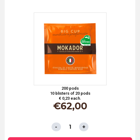
PAPER
FILTER
-
AROMA
TOP
quantity
200 pods
10 blisters of 20 pods
€ 0,23 each.
€
62,00
ESE
PODS