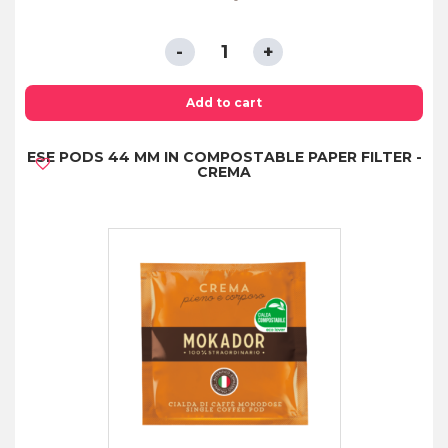
ESE
PODS
44
Add to cart
MM
ESE PODS 44 MM IN COMPOSTABLE PAPER FILTER -
IN
CREMA
COMPOSTABLE
PAPER
FILTER
-
COFFEE
TASTING
KIT
4
FLAVORS
quantity