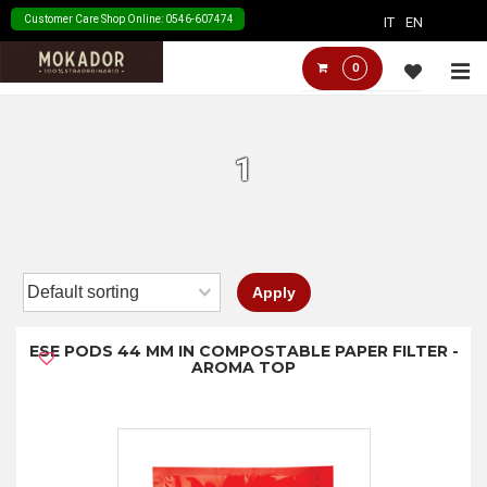
↓
Customer Care Shop Online: 0546-607474
IT
EN
Skip
Main
M
0
to
Navigation
Main
Content
1
Apply
ESE PODS 44 MM IN COMPOSTABLE PAPER FILTER -
AROMA TOP