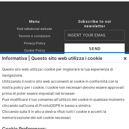
Menu
Subscribe to our
newsletter
Visit istitutional website
Insert
Termini e condizioni
your
Privacy Policy
email
Cookie Policy
×
Informativa | Questo sito web utilizza i cookie
Shop
I declare that I have read,
Compatible capsules
understood and accepted the terms of
Questo sito web utilizza i cookie per migliorare la tua esperienza di
Nespresso®
the
privacy policy
.
navigazione.
Coffee in ESE pod
Utilizzando il nostro sito web acconsenti ai cookie in conformità con la
Grinded coffee
nostra policy per i cookie. I cookie non necessari devono essere approvati
prima di poter essere impostati nel browser.
Coffee in grains
Puoi modificare il tuo consenso all'utilizzo dei cookie in qualsiasi momento
Beverages in sachet
cliccando sull'icona di ProntoGDPR in basso a sinistra.
Beverages in ESE pod
Cliccando sulla X in alto a destra rifiuti tutti i cookie e accetti la
memorizzazione dei soli cookie necessari.
Contacts
Via Provinciale Granarolo, 139
Cookie Preferences: