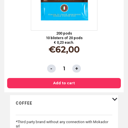
200 pods
10 blisters of 20 pods
€ 0,23 each.
€
62,00
ESE
PODS
44
Add to cart
MM
IN
COFFEE
COMPOSTABLE
PAPER
*Third party brand without any connection with Mokador
FILTER
srl