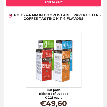
44
Add to cart
MM
ESE PODS 44 MM IN COMPOSTABLE PAPER FILTER -
IN
COFFEE TASTING KIT 4 FLAVORS
COMPOSTABLE
PAPER
FILTER
-
BIG
CUP
quantity
160 pods
8 blisters of 20 pods
€ 0,23 each.
€
49,60