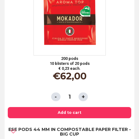
200 pods
10 blisters of 20 pods
€ 0,23 each.
€
62,00
ESE
PODS
44
Add to cart
MM
ESE PODS 44 MM IN COMPOSTABLE PAPER FILTER -
IN
BIG CUP
COMPOSTABLE