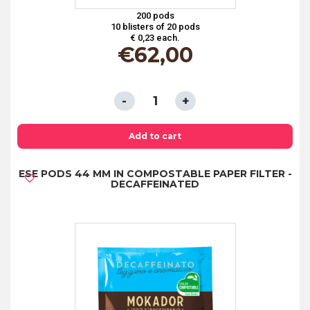
200 pods
10 blisters of 20 pods
€ 0,23 each.
€
62,00
ESE
PODS
44
Add to cart
MM
ESE PODS 44 MM IN COMPOSTABLE PAPER FILTER -
IN
DECAFFEINATED
COMPOSTABLE
PAPER
FILTER
-
CREMA
quantity