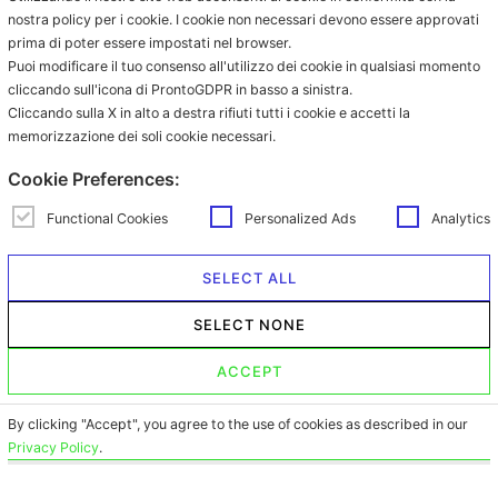
Grinded coffee
nostra policy per i cookie. I cookie non necessari devono essere approvati
prima di poter essere impostati nel browser.
Coffee in grains
Puoi modificare il tuo consenso all'utilizzo dei cookie in qualsiasi momento
Beverages in sachet
cliccando sull'icona di ProntoGDPR in basso a sinistra.
Beverages in ESE pod
Cliccando sulla X in alto a destra rifiuti tutti i cookie e accetti la
memorizzazione dei soli cookie necessari.
Contacts
Via Provinciale Granarolo, 139
Cookie Preferences:
48018 Faenza (RA)
e-commerce@mokador.it
Functional Cookies
Personalized Ads
Analytics
Customer Care Shop Online:
0546-607474
SELECT ALL
Opening time: monday – friday
SELECT NONE
from 9.00am to 1.00pm and from
2.00pm to 6.00pm
ACCEPT
By clicking "Accept", you agree to the use of cookies as described in our
Privacy Policy
.
© 2026
Copyright © Mokador srl con Socio Unico Società soggetta a
direzione e coordinamento di Castellari Holding srl