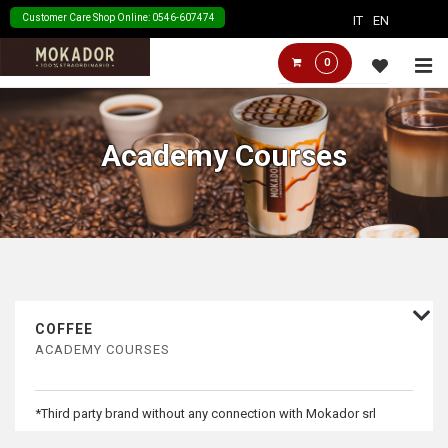
↓
Customer Care Shop Online: 0546-607474
IT
EN
Skip
Main
M
0
to
Navigation
Main
Content
Academy Courses
COFFEE
ACADEMY COURSES
*Third party brand without any connection with Mokador srl