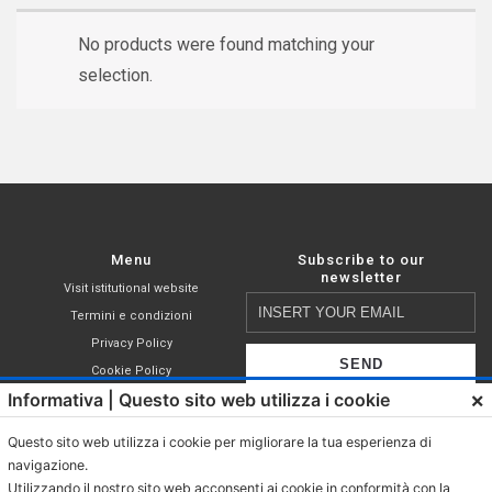
No products were found matching your
selection.
Menu
Subscribe to our
newsletter
Visit istitutional website
Insert
Termini e condizioni
your
Privacy Policy
email
Cookie Policy
×
Informativa | Questo sito web utilizza i cookie
Shop
I declare that I have read,
Compatible capsules
understood and accepted the terms of
Questo sito web utilizza i cookie per migliorare la tua esperienza di
Nespresso®
the
privacy policy
.
navigazione.
Coffee in ESE pod
Utilizzando il nostro sito web acconsenti ai cookie in conformità con la